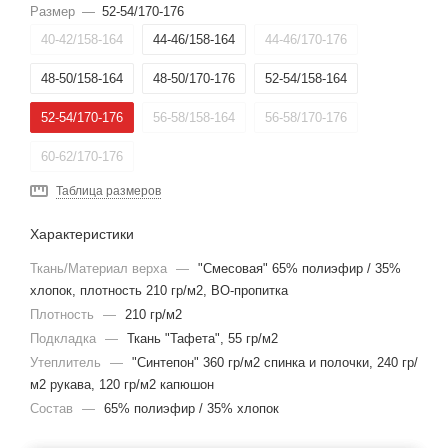
Размер
—
52-54/170-176
40-42/158-164
44-46/158-164
44-46/170-176
48-50/158-164
48-50/170-176
52-54/158-164
52-54/170-176
56-58/158-164
56-58/170-176
60-62/170-176
Таблица размеров
Характеристики
Ткань/Материал верха
—
"Смесовая" 65% полиэфир / 35%
хлопок, плотность 210 гр/м2, ВО-пропитка
Плотность
—
210 гр/м2
Подкладка
—
Ткань "Тафета", 55 гр/м2
Утеплитель
—
"Синтепон" 360 гр/м2 спинка и полочки, 240 гр/
м2 рукава, 120 гр/м2 капюшон
Состав
—
65% полиэфир / 35% хлопок