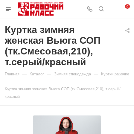
0
Куртка зимняя
женская Вьюга СОП
(тк.Смесовая,210),
т.серый/красный
—
—
—
Главная
Каталог
Зимняя спецодежда
Куртки рабочие
—
Куртка зимняя женская Вьюга СОП (тк.Смесовая,210), т.серый/
красный