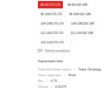
88-92/170-176
88-92/182-188
96-100/170-176
96-100/182-188
104-108/170-176
104-108/182-188
112-116/170-176
112-116/182-188
120-124/170-176
-
Таблица размеров
Характеристики
Ткань/Материал верха
—
Ткань Оксфорд
Ткань подклада
—
Флис
Вес
—
0.75
Объем
—
0.01375