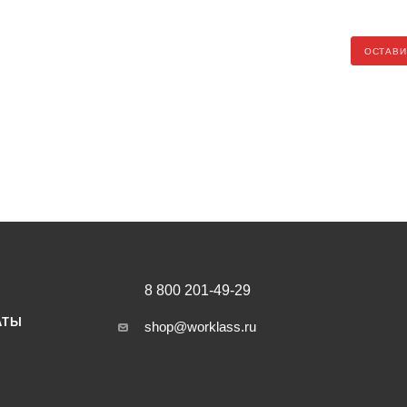
ОСТАВИ
8 800 201-49-29
АТЫ
shop@worklass.ru