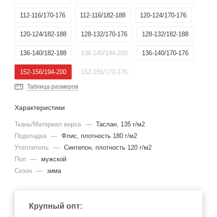
112-116/170-176
112-116/182-188
120-124/170-176
120-124/182-188
128-132/170-176
128-132/182-188
136-140/182-188
136-140/194-200
136-140/170-176
152-156/194-200
152-156/170-176
Таблица размеров
Характеристики
Ткань/Материал верха
—
Таслан, 135 г/м2
Подкладка
—
Флис, плотность 180 г/м2
Утеплитель
—
Синтепон, плотность 120 г/м2
Пол
—
мужской
Сезон
—
зима
Крупный опт: