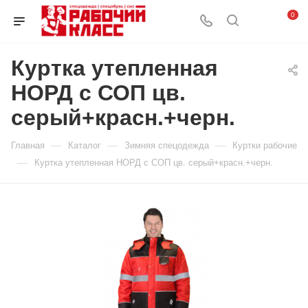
0
Куртка утепленная
НОРД с СОП цв.
серый+красн.+черн.
—
—
—
Главная
Каталог
Зимняя спецодежда
Куртки рабочие
—
Куртка утепленная НОРД с СОП цв. серый+красн.+черн.