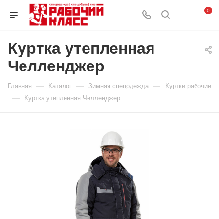
0
Куртка утепленная
Челленджер
—
—
—
Главная
Каталог
Зимняя спецодежда
Куртки рабочие
—
Куртка утепленная Челленджер