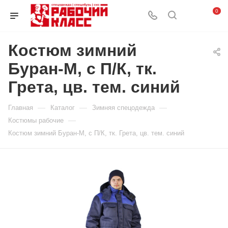
0
Костюм зимний
Буран-М, с П/К, тк.
Грета, цв. тем. синий
—
—
—
Главная
Каталог
Зимняя спецодежда
—
Костюмы рабочие
Костюм зимний Буран-М, с П/К, тк. Грета, цв. тем. синий