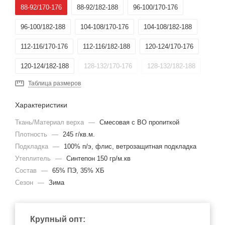
88-92/170-176
88-92/182-188
96-100/170-176
96-100/182-188
104-108/170-176
104-108/182-188
112-116/170-176
112-116/182-188
120-124/170-176
120-124/182-188
128-132/170-176
128-132/182-188
Таблица размеров
Характеристики
Ткань/Материал верха
—
Смесовая с ВО пропиткой
Плотность
—
245 г/кв.м.
Подкладка
—
100% п/э, флис, ветрозащитная подкладка
Утеплитель
—
Синтепон 150 гр/м.кв
Состав
—
65% ПЭ, 35% ХБ
Сезон
—
Зима
Крупный опт: