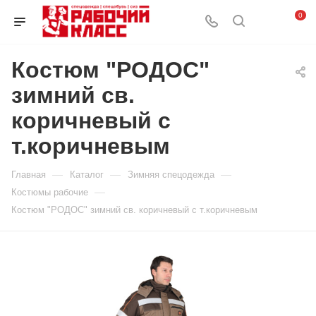
0
Костюм "РОДОС"
зимний св.
коричневый с
т.коричневым
—
—
—
Главная
Каталог
Зимняя спецодежда
—
Костюмы рабочие
Костюм "РОДОС" зимний св. коричневый с т.коричневым