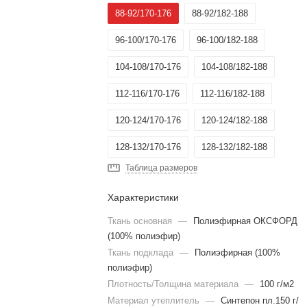
88-92/170-176
88-92/182-188
96-100/170-176
96-100/182-188
104-108/170-176
104-108/182-188
112-116/170-176
112-116/182-188
120-124/170-176
120-124/182-188
128-132/170-176
128-132/182-188
Таблица размеров
Характеристики
Ткань основная
—
Полиэфирная ОКСФОРД
(100% полиэфир)
Ткань подклада
—
Полиэфирная (100%
полиэфир)
Плотность/Толщина материала
—
100 г/м2
Материал утеплитель
—
Синтепон пл.150 г/