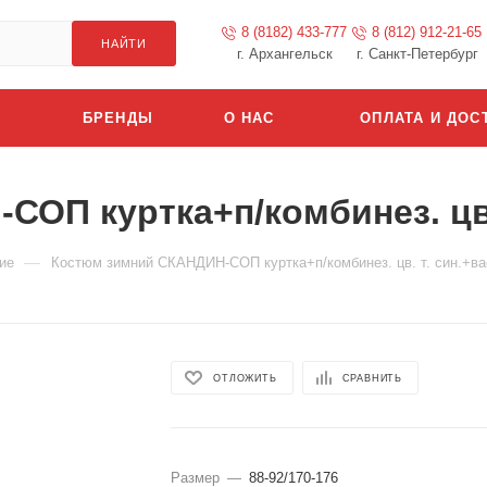
8 (8182) 433-777
8 (812) 912-21-65
НАЙТИ
г. Архангельск
г. Санкт-Петербург
БРЕНДЫ
О НАС
ОПЛАТА И ДОС
ОП куртка+п/комбинез. цв.
—
ие
Костюм зимний СКАНДИН-СОП куртка+п/комбинез. цв. т. син.+ва
ОТЛОЖИТЬ
СРАВНИТЬ
Размер
—
88-92/170-176