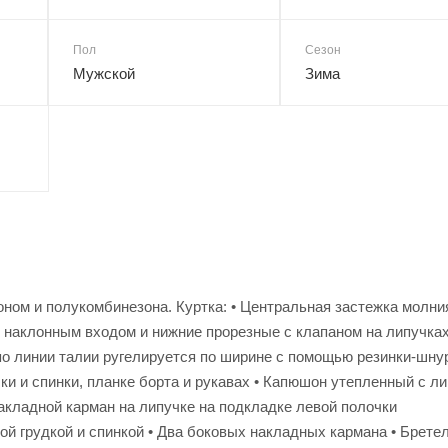
Пол
Сезон
Мужской
Зима
ном и полукомбинезона. Куртка: • Центральная застежка молни
 наклонным входом и нижние прорезные с клапаном на липучках
по линии талии ругелируется по ширине с помощью резинки-шну
ки и спинки, планке борта и рукавах • Капюшон утепленный с л
акладной карман на липучке на подкладке левой полочки
ой грудкой и спинкой • Два боковых накладных кармана • Брете