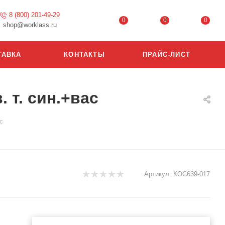
8 (800) 201-49-29
0
0
0
shop@worklass.ru
ТАВКА
КОНТАКТЫ
ПРАЙС-ЛИСТ
 т. син.+вас
с
Артикул:
КОС639-017