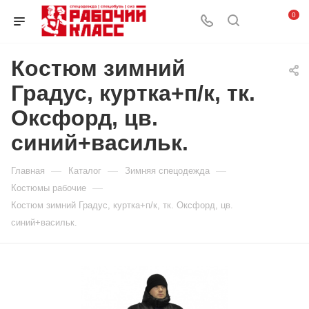
0
Костюм зимний
Градус, куртка+п/к, тк.
Оксфорд, цв.
синий+васильк.
—
—
—
Главная
Каталог
Зимняя спецодежда
—
Костюмы рабочие
Костюм зимний Градус, куртка+п/к, тк. Оксфорд, цв.
синий+васильк.