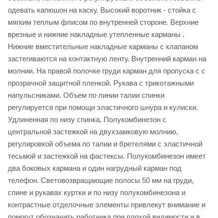
одевать капюшон на каску. Высокий воротник - стойка с
мягким теплым флисом по внутренней стороне. Верхние
врезные и нижние накладные утепленные карманы .
Нижние вместительные накладные карманы с клапаном
застегиваются на контактную ленту. Внутренний карман на
молнии. На правой полочке груди карман для пропуска с с
прозрачной защитной пленкой. Рукава с трикотажными
напульсниками. Объем по линии талии спинки
регулируется при помощи эластичного шнура и кулиски.
Удлиненная по низу спинка. Полукомбинезон с
центральной застежкой на двухзамковую молнию,
регулировкой объема по талии и бретелями с эластичной
тесьмой и застежкой на фастексы. Полукомбинезон имеет
два боковых кармана и один нагрудный карман под
телефон. Световозвращающие полосы 50 мм на груди,
спине и рукавах куртки и по низу полукомбинезона и
контрастные отделочные элементы привлекут внимание и
помогут обозначить работника при плохой видимости и в