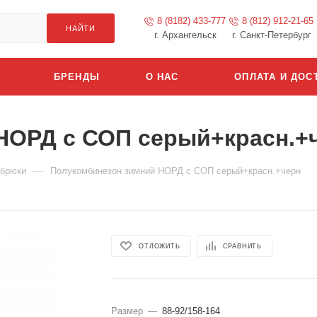
8 (8182) 433-777
8 (812) 912-21-65
НАЙТИ
г. Архангельск
г. Санкт-Петербург
БРЕНДЫ
О НАС
ОПЛАТА И ДОС
НОРД с СОП серый+красн.+
—
 брюки
Полукомбинезон зимний НОРД с СОП серый+красн.+черн
ОТЛОЖИТЬ
СРАВНИТЬ
Размер
—
88-92/158-164