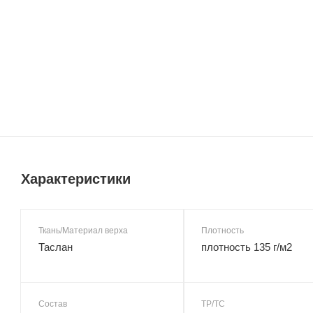
Характеристики
Ткань/Материал верха
Плотность
Таслан
плотность 135 г/м2
Состав
ТР/ТС