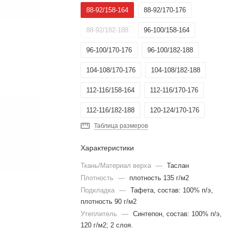
88-92/158-164
88-92/170-176
88-92/182-188
96-100/158-164
96-100/170-176
96-100/182-188
104-108/170-176
104-108/182-188
112-116/158-164
112-116/170-176
112-116/182-188
120-124/170-176
Таблица размеров
128-132/170-176
128-132/182-188
Характеристики
128-132/194-200
136-140/170-176
Ткань/Материал верха
—
Таслан
136-140/182-188
136-140/194-200
Плотность
—
плотность 135 г/м2
Подкладка
144-148/194-200
—
Тафета, состав: 100% п/э,
152-156/170-176
плотность 90 г/м2
Утеплитель
—
Синтепон, состав: 100% п/э,
120 г/м2; 2 слоя.