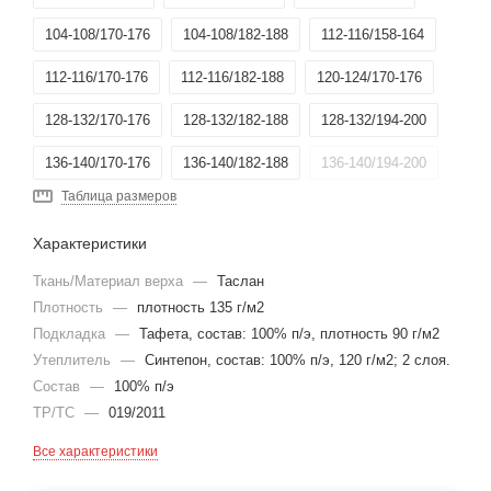
104-108/170-176
104-108/182-188
112-116/158-164
112-116/170-176
112-116/182-188
120-124/170-176
128-132/170-176
128-132/182-188
128-132/194-200
136-140/170-176
136-140/182-188
136-140/194-200
Таблица размеров
144-148/194-200
152-156/170-176
Характеристики
Ткань/Материал верха
—
Таслан
Плотность
—
плотность 135 г/м2
Подкладка
—
Тафета, состав: 100% п/э, плотность 90 г/м2
Утеплитель
—
Синтепон, состав: 100% п/э, 120 г/м2; 2 слоя.
Состав
—
100% п/э
ТР/ТС
—
019/2011
Все характеристики