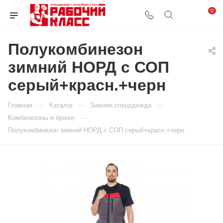
0
Полукомбинезон
зимний НОРД с СОП
серый+красн.+черн
—
—
—
Главная
Каталог
Зимняя спецодежда
—
Комбинезоны и брюки
Полукомбинезон зимний НОРД с СОП серый+красн.+черн