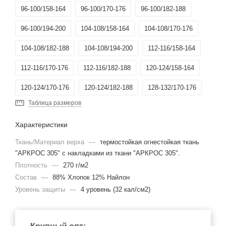
96-100/158-164
96-100/170-176
96-100/182-188
96-100/194-200
104-108/158-164
104-108/170-176
104-108/182-188
104-108/194-200
112-116/158-164
112-116/170-176
112-116/182-188
120-124/158-164
120-124/170-176
120-124/182-188
128-132/170-176
Таблица размеров
128-132/182-188
136-140/182-188
136-140/194-200
Характеристики
88-92/194-200
Ткань/Материал верха
—
термостойкая огнестойкая ткань
"АРКРОС 305" с накладками из ткани "АРКРОС 305".
Плотность
—
270 г/м2
Состав
—
88% Хлопок 12% Найлон
Уровень защиты
—
4 уровень (32 кал/см2)