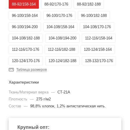
88-92/158-164
88-92/170-176
88-92/182-188
96-100/158-164
96-100/170-176
96-100/182-188
96-100/194-200
104-108/158-164
104-108/170-176
104-108/182-188
104-108/194-200
112-116/158-164
112-116/170-176
112-116/182-188
120-124/158-164
120-124/170-176
120-124/182-188
128-132/170-176
Таблица размеров
128-132/182-188
136-140/182-188
136-140/194-200
Характеристики
144-148/170-176
144-148/194-200
88-92/194-200
Ткань/Материал верха
—
СТ-21А
Плотность
—
275 г/м2
Состав
—
98,8% хлопок, 1,2% антистатическая нить.
Крупный опт: