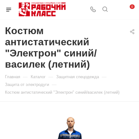
0
Костюм
антистатический
"Электрон" синий/
василек (летний)
—
—
—
Главная
Каталог
Защитная спецодежда
—
Защита от электродуги
Костюм антистатический "Электрон" синий/василек (летний)