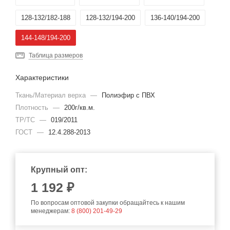
128-132/182-188
128-132/194-200
136-140/194-200
144-148/194-200
Таблица размеров
Характеристики
Ткань/Материал верха
—
Полиэфир с ПВХ
Плотность
—
200г/кв.м.
ТР/ТС
—
019/2011
ГОСТ
—
12.4.288-2013
Крупный опт:
1 192 ₽
По вопросам оптовой закупки обращайтесь к нашим
менеджерам:
8 (800) 201-49-29