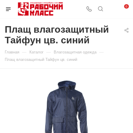
0
Плащ влагозащитный
Тайфун цв. синий
—
—
—
Главная
Каталог
Влагозащитная одежда
Плащ влагозащитный Тайфун цв. синий