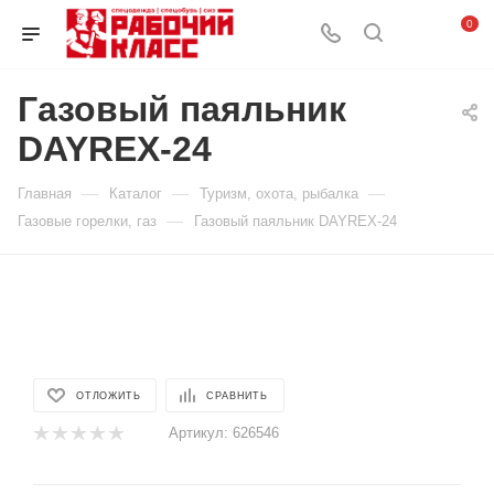
0
Газовый паяльник
DAYREX-24
—
—
—
Главная
Каталог
Туризм, охота, рыбалка
—
Газовые горелки, газ
Газовый паяльник DAYREX-24
ОТЛОЖИТЬ
СРАВНИТЬ
Артикул:
626546