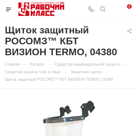
0
Щиток защитный
РОСОМЗ™ КБТ
ВИЗИОН TERMO, 04380
—
—
—
Главная
Каталог
Средства индивидуальной защиты
—
—
Средства защиты глаз и лица
Защитные щитки
Щиток защитный РОСОМЗ™ КБТ ВИЗИОН TERMO, 04380