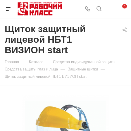
0
Щиток защитный
лицевой НБТ1
ВИЗИОН start
—
—
—
Главная
Каталог
Средства индивидуальной защиты
—
—
Средства защиты глаз и лица
Защитные щитки
Щиток защитный лицевой НБТ1 ВИЗИОН start