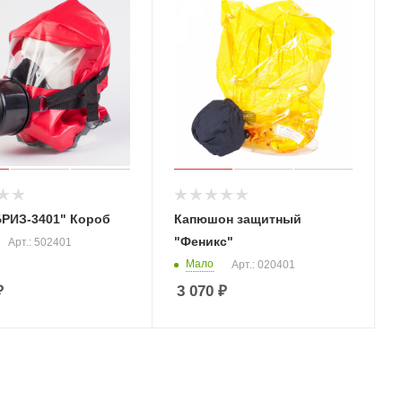
БРИЗ-3401" Короб
Капюшон защитный
"Феникс"
Арт.: 502401
Мало
Арт.: 020401
₽
3 070
₽