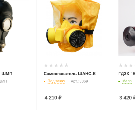
ь ШМП
Самоспасатель ШАНС-Е
ГДЗК "
Под заказ
Мало
 ШМП
Арт.: 3069
4 210
₽
3 420