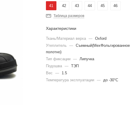
41
42
43
44
45
46
Таблица размеров
Характеристики
Ткань/Материал верха
—
Oxford
Утеплитель
—
Съемный(МехФольгированное
полотно)
Тип фиксации
—
Липучка
Подошва
—
ТЭП
Вес
—
1.5
Температура эксплуатации
—
до -30°С