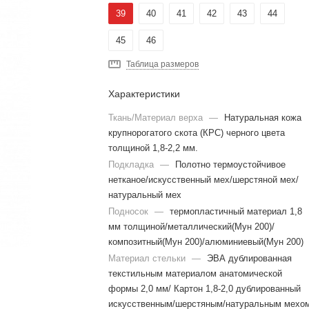
39
40
41
42
43
44
45
46
Таблица размеров
Характеристики
Ткань/Материал верха
—
Натуральная кожа
крупнорогатого скота (КРС) черного цвета
толщиной 1,8-2,2 мм.
Подкладка
—
Полотно термоустойчивое
нетканое/искусственный мех/шерстяной мех/
натуральный мех
Подносок
—
термопластичный материал 1,8
мм толщиной/металлический(Мун 200)/
композитный(Мун 200)/алюминиевый(Мун 200)
Материал стельки
—
ЭВА дублированная
текстильным материалом анатомической
формы 2,0 мм/ Картон 1,8-2,0 дублированный
искусственным/шерстяным/натуральным мехо