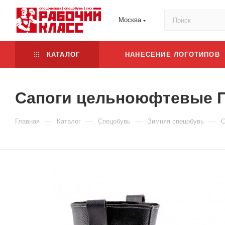
Москва
КАТАЛОГ
НАНЕСЕНИЕ ЛОГОТИПОВ
Сапоги цельноюфтевые П
—
—
—
—
Главная
Каталог
Спецобувь
Зимняя спецобувь
С