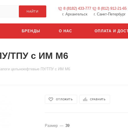
8 (8182) 433-777
8 (812) 912-21-65
НАЙТИ
г. Архангельск
г. Санкт-Петербург
БРЕНДЫ
О НАС
ОПЛАТА И ДОС
У/ТПУ с ИМ М6
апоги цельноюфтевые ПУ/ТПУ с ИМ М6
ОТЛОЖИТЬ
СРАВНИТЬ
Размер
—
39