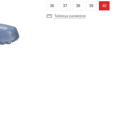
36
37
38
39
40
Таблица размеров