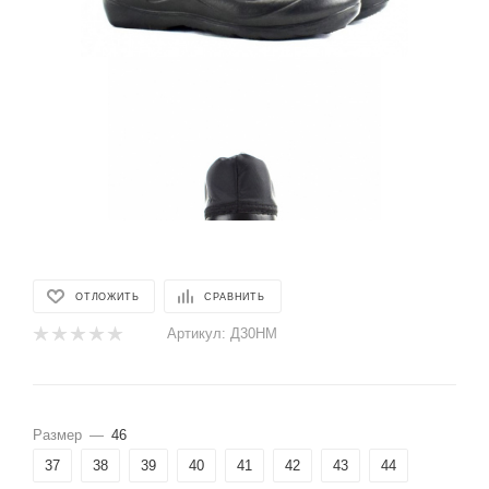
ОТЛОЖИТЬ
СРАВНИТЬ
Артикул:
Д30НМ
Размер
—
46
37
38
39
40
41
42
43
44