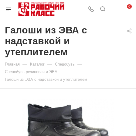
0
Галоши из ЭВА с
надставкой и
утеплителем
—
—
—
Главная
Каталог
Спецобувь
—
Спецобувь резиновая и ЭВА
Галоши из ЭВА с надставкой и утеплителем