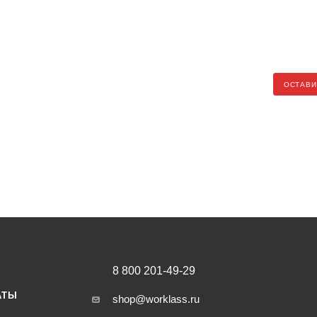
ОСТАВИ
8 800 201-49-29
АТЫ
shop@worklass.ru