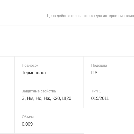
Цена действительна только для интернет-магазин
Подносок
Подошва
Термопласт
ПУ
Защитные свойства
ТР/ТС
З, Нм, Нс, Нж, К20, Щ20
019/2011
Объем
0.009