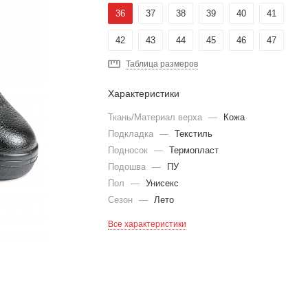
36
37
38
39
40
41
42
43
44
45
46
47
Таблица размеров
Характеристики
Ткань/Материал верха
—
Кожа
Подкладка
—
Текстиль
Подносок
—
Термопласт
Подошва
—
ПУ
Пол
—
Унисекс
Сезон
—
Лето
Все характеристики