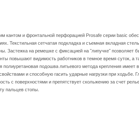
м кантом и фронтальной перфорацией Prosafe серии basic обе
иях. Текстильная сетчатая подкладка и съемная вкладная стел
ы. Застежка на ремешке с фиксацией на "липучке" позволяет 
нты повышают видимость работников в темное время суток, а т
 полиуретановая подошва литьевого метода крепления имеет в
ойствами и способную гасить ударные нагрузки при ходьбе. Г
ость с поверхностями и препятствует скольжению за счет рель
ту пальцев стопы.