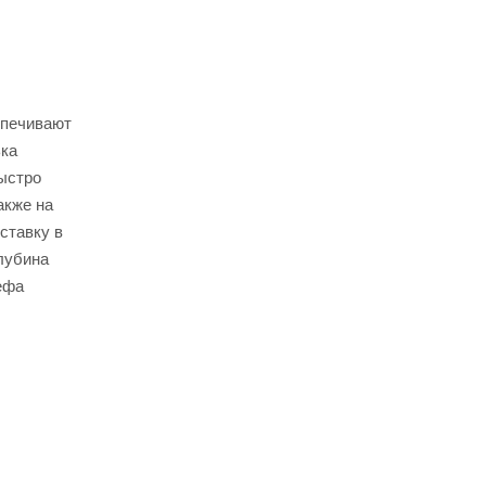
спечивают
ька
быстро
акже на
ставку в
лубина
ефа