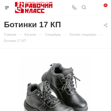
0
Ботинки 17 КП
—
—
—
—
Главная
Каталог
Спецобувь
Летняя спецобувь
Ботинки 17 КП