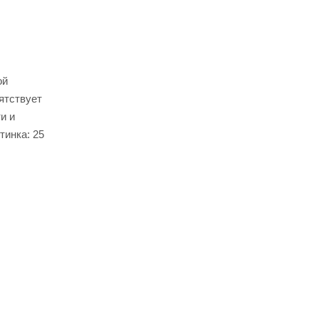
ой
ятствует
и и
тинка: 25