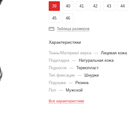
39
40
41
42
43
44
45
46
Таблица размеров
Характеристики
Ткань/Материал верха
—
Лицевая кожа
Подкладка
—
Натуральная кожа
Подносок
—
Термопласт
Тип фиксации
—
Шнурки
Подошва
—
Резина
Пол
—
Мужской
Все характеристики