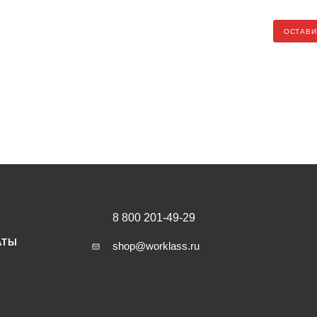
ОСТАВИ
8 800 201-49-29
АТЫ
shop@worklass.ru