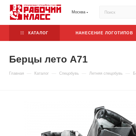
Москва
КАТАЛОГ
НАНЕСЕНИЕ ЛОГОТИПОВ
Берцы лето А71
—
—
—
—
Главная
Каталог
Спецобувь
Летняя спецобувь
Б