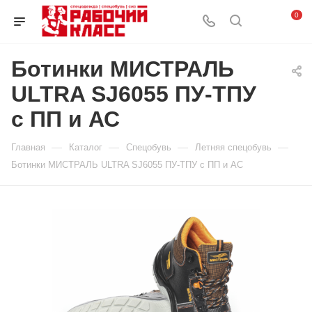
0
Ботинки МИСТРАЛЬ
ULTRA SJ6055 ПУ-ТПУ
с ПП и АС
—
—
—
—
Главная
Каталог
Спецобувь
Летняя спецобувь
Ботинки МИСТРАЛЬ ULTRA SJ6055 ПУ-ТПУ с ПП и АС