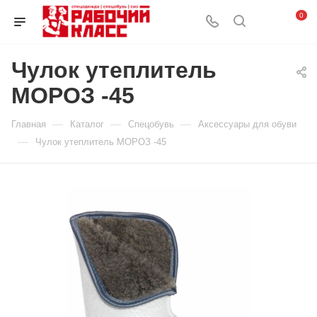
0
Чулок утеплитель
МОРОЗ -45
—
—
—
Главная
Каталог
Спецобувь
Аксессуары для обуви
—
Чулок утеплитель МОРОЗ -45