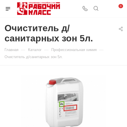
0
Очиститель д/
санитарных зон 5л.
—
—
—
Главная
Каталог
Профессиональная химия
Очиститель д/санитарных зон 5л.