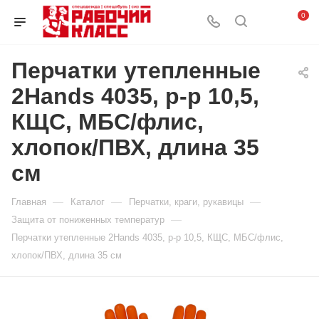
0
Перчатки утепленные
2Hands 4035, р-р 10,5,
КЩС, МБС/флис,
хлопок/ПВХ, длина 35
см
—
—
—
Главная
Каталог
Перчатки, краги, рукавицы
—
Защита от пониженных температур
Перчатки утепленные 2Hands 4035, р-р 10,5, КЩС, МБС/флис,
хлопок/ПВХ, длина 35 см