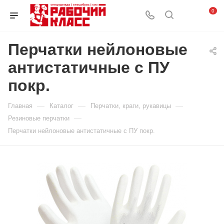
0
Перчатки нейлоновые
антистатичные с ПУ
покр.
—
—
—
Главная
Каталог
Перчатки, краги, рукавицы
—
Резиновые перчатки
Перчатки нейлоновые антистатичные с ПУ покр.