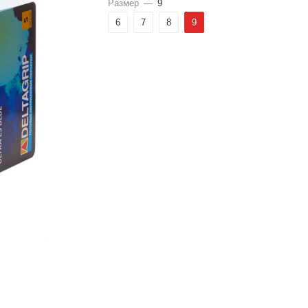
Размер
—
9
6
7
8
9