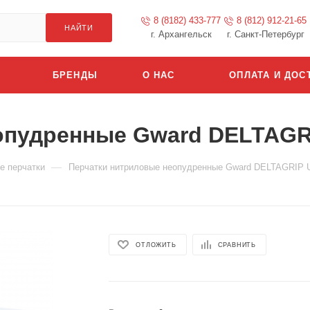
8 (8182) 433-777
8 (812) 912-21-65
НАЙТИ
г. Архангельск
г. Санкт-Петербург
БРЕНДЫ
О НАС
ОПЛАТА И ДОС
опудренные Gward DELTAGR
—
е перчатки
Перчатки нитриловые неопудренные Gward DELTAGRIP
ОТЛОЖИТЬ
СРАВНИТЬ