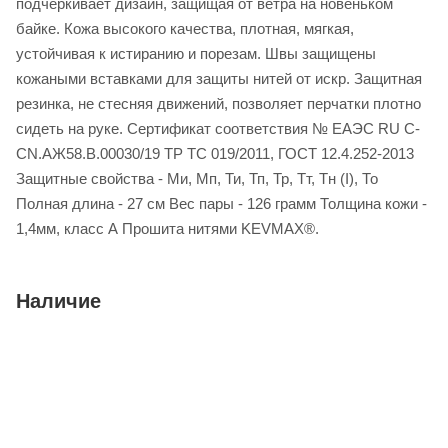
подчеркивает дизайн, защищая от ветра на новеньком
байке. Кожа высокого качества, плотная, мягкая,
устойчивая к истиранию и порезам. Швы защищены
кожаными вставками для защиты нитей от искр. Защитная
резинка, не стесняя движений, позволяет перчатки плотно
сидеть на руке. Сертификат соответствия № EAЭС RU C-
CN.АЖ58.В.00030/19 ТР ТС 019/2011, ГОСТ 12.4.252-2013
Защитные свойства - Ми, Мп, Ти, Тп, Тр, Тт, Тн (I), То
Полная длина - 27 см Вес пары - 126 грамм Толщина кожи -
1,4мм, класс А Прошита нитями KEVMAX®.
Наличие