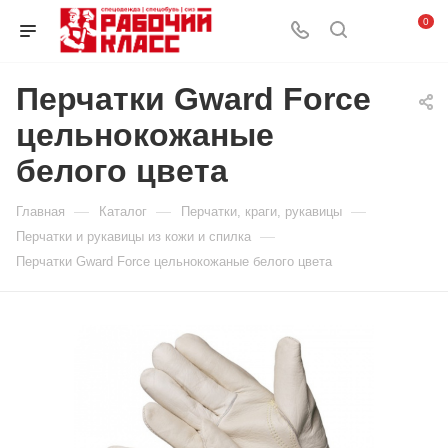
0
Перчатки Gward Force
цельнокожаные
белого цвета
—
—
—
Главная
Каталог
Перчатки, краги, рукавицы
—
Перчатки и рукавицы из кожи и спилка
Перчатки Gward Force цельнокожаные белого цвета