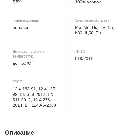
ПВХ
100% хлопок
Ткань подклада
Защитные свойства
поролон
Ми, Мп, Нс, Нм, Вн,
К80, Щ50, Тн
Диапазон рабочих
ТР/ТС
температур
019/2011
до - 50°С
ГОСТ
12.4.183-91, 12.4.185-
99, EN 388-2012, EN
511-2012, 12.4.278-
2014, ЕН 1149-5-2008
Описание