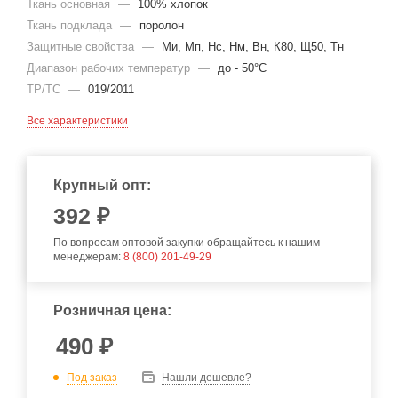
Ткань основная
—
100% хлопок
Ткань подклада
—
поролон
Защитные свойства
—
Ми, Мп, Нс, Нм, Вн, К80, Щ50, Тн
Диапазон рабочих температур
—
до - 50°С
ТР/ТС
—
019/2011
Все характеристики
Крупный опт:
392
₽
По вопросам оптовой закупки обращайтесь к нашим
менеджерам:
8 (800) 201-49-29
Розничная цена:
490
₽
Под заказ
Нашли дешевле?