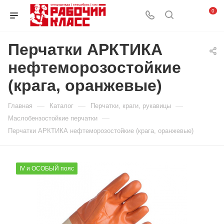
0
Перчатки АРКТИКА
нефтеморозостойкие
(крага, оранжевые)
—
—
—
Главная
Каталог
Перчатки, краги, рукавицы
—
Маслобензостойкие перчатки
Перчатки АРКТИКА нефтеморозостойкие (крага, оранжевые)
IV и ОСОБЫЙ пояс