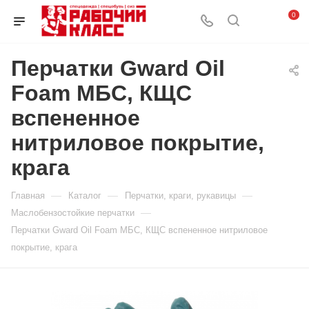
0
Перчатки Gward Oil
Foam МБС, КЩС
вспененное
нитриловое покрытие,
крага
—
—
—
Главная
Каталог
Перчатки, краги, рукавицы
—
Маслобензостойкие перчатки
Перчатки Gward Oil Foam МБС, КЩС вспененное нитриловое
покрытие, крага