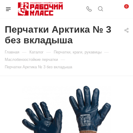
0
Перчатки Арктика № 3
без вкладыша
—
—
—
Главная
Каталог
Перчатки, краги, рукавицы
—
Маслобензостойкие перчатки
Перчатки Арктика № 3 без вкладыша