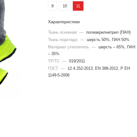
9
10
11
Характеристики
Ткань основная
—
полиакрилнитрил (ПАН)
Ткань подклада
—
шерсть 50%, ПАН 50%
Материал утеплитель
—
шерсть – 65%, ПАН
– 35%
ТР/ТС
—
019/2011
ГОСТ
—
12.4.252-2013, EN 388-2012, Р ЕН
1149-5-2008