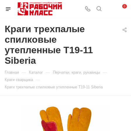
0
Краги трехпалые
спилковые
утепленные Т19-11
Siberia
—
—
—
Главная
Каталог
Перчатки, краги, рукавицы
—
Краги сварщика
Краги трехпалые спилковые утепленные Т19-11 Siberia