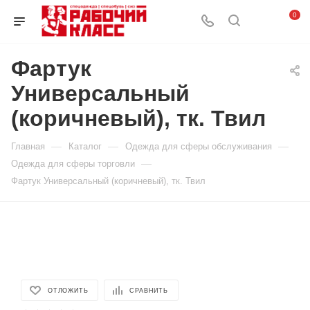
0
Фартук
Универсальный
(коричневый), тк. Твил
—
—
—
Главная
Каталог
Одежда для сферы обслуживания
—
Одежда для сферы торговли
Фартук Универсальный (коричневый), тк. Твил
ОТЛОЖИТЬ
СРАВНИТЬ