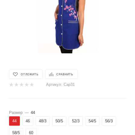
ОТЛОЖИТЬ
СРАВНИТЬ
Артикул:
Сар31
Размер
—
44
44
46
48/3
50/5
52/3
54/5
56/3
58/5
60