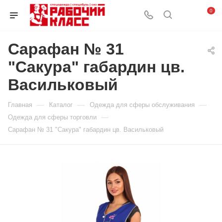
0
Сарафан № 31
"Сакура" габардин цв.
Васильковый
—
—
—
Главная
Каталог
Одежда для сферы обслуживания
—
Одежда для сферы торговли
Сарафан № 31 "Сакура" габардин цв. Васильковый