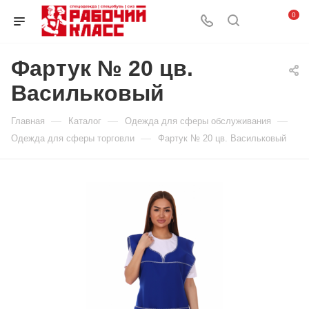
0
Фартук № 20 цв.
Васильковый
—
—
—
Главная
Каталог
Одежда для сферы обслуживания
—
Одежда для сферы торговли
Фартук № 20 цв. Васильковый