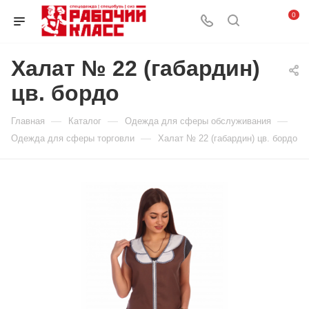
0
Халат № 22 (габардин)
цв. бордо
—
—
—
Главная
Каталог
Одежда для сферы обслуживания
—
Одежда для сферы торговли
Халат № 22 (габардин) цв. бордо