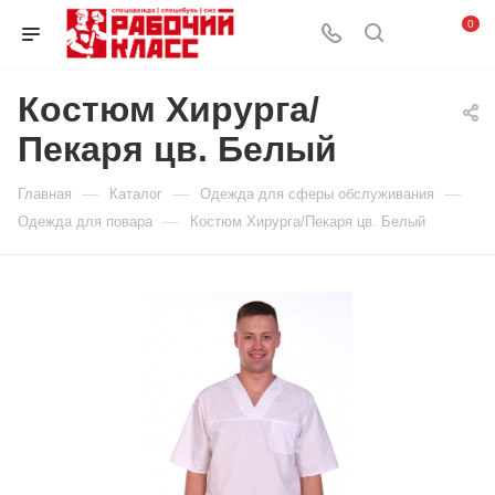
0
Костюм Хирурга/
Пекаря цв. Белый
—
—
—
Главная
Каталог
Одежда для сферы обслуживания
—
Одежда для повара
Костюм Хирурга/Пекаря цв. Белый