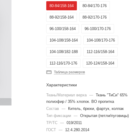
80-84/158-164
80-84/170-176
88-92/158-164
88-92/170-176
96-100/158-164
96-100/170-176
104-108/158-164
104-108/170-176
104-108/182-188
112-116/158-164
112-116/170-176
120-124/158-164
Таблица размеров
120-124/170-176
128-132/158-164
Характеристики
128-132/170-176
Ткань/Материал верха
—
Ткань "ТиСи" 65%
полиэфир / 35% хлопок. ВО пропитка
Состав
—
Китель, брюки, фартук, колпак
Тип фиксации
—
Открытая (петли/пуговицы)
ТР/ТС
—
019/2011
ГОСТ
—
12.4.280.2014