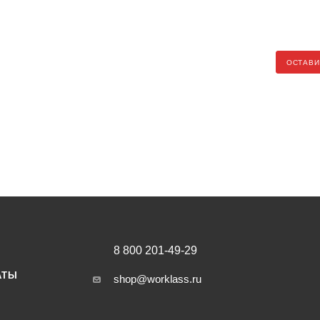
ОСТАВИ
8 800 201-49-29
АТЫ
shop@worklass.ru