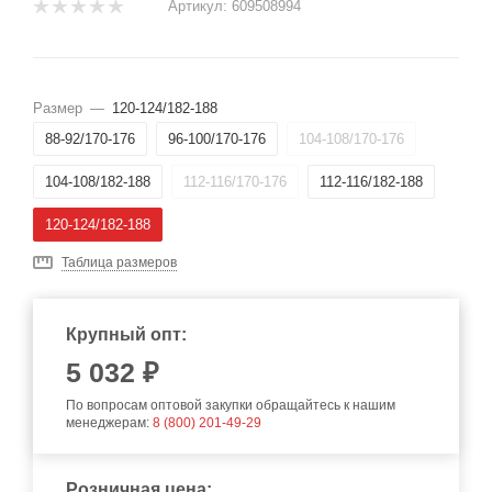
Артикул:
609508994
Размер
—
120-124/182-188
88-92/170-176
96-100/170-176
104-108/170-176
104-108/182-188
112-116/170-176
112-116/182-188
120-124/182-188
Таблица размеров
Крупный опт:
5 032 ₽
По вопросам оптовой закупки обращайтесь к нашим
менеджерам:
8 (800) 201-49-29
Розничная цена: