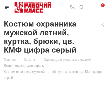
0
Костюм охранника
мужской летний,
куртка, брюки, цв.
КМФ цифра серый
—
—
—
Главная
Каталог
Одежда для охранных структур
—
Летняя одежда для охраны
Костюм охранника мужской летний, куртка, брюки, цв. КМФ цифра
серый