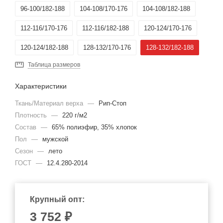
96-100/182-188
104-108/170-176
104-108/182-188
112-116/170-176
112-116/182-188
120-124/170-176
120-124/182-188
128-132/170-176
128-132/182-188
Таблица размеров
Характеристики
Ткань/Материал верха
—
Рип-Стоп
Плотность
—
220 г/м2
Состав
—
65% полиэфир, 35% хлопок
Пол
—
мужской
Сезон
—
лето
ГОСТ
—
12.4.280-2014
Крупный опт:
3 752 ₽