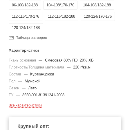
96-100/182-188
104-108/170-176
104-108/182-188
112-116/170-176
112-116/182-188
120-124/170-176
120-124/182-188
Таблица размеров
Характеристики
Ткань основная
—
Смесовая 80% ПЭ, 20% ХБ
Плотность/Толщина материала
—
220 г/кв.м
Состав
—
Куртка/брюки
Пол
—
Мужской
Сезон
—
Лето
ТУ
—
8550-001-81391241-2008
Все характеристики
Крупный опт: