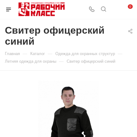
0
Свитер офицерский
синий
—
—
—
Главная
Каталог
Одежда для охранных структур
—
Летняя одежда для охраны
Свитер офицерский синий