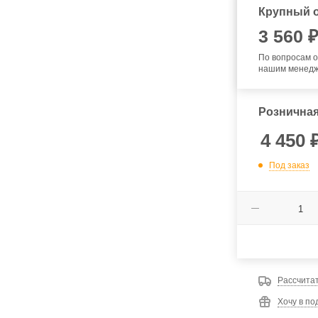
Крупный о
3 560 
По вопросам о
нашим менед
Розничная
4 450
Под заказ
Рассчитат
Хочу в по