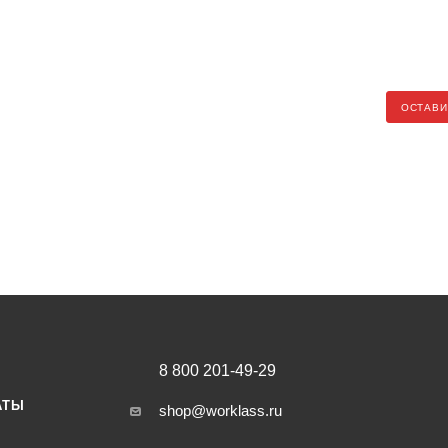
ОСТАВИ
8 800 201-49-29
АТЫ
shop@worklass.ru