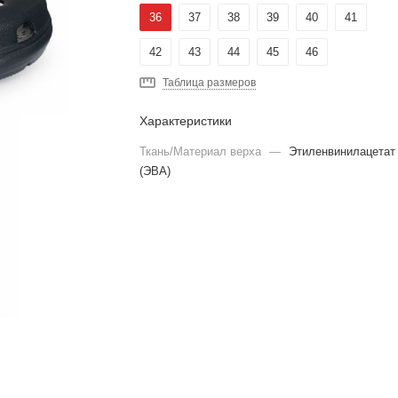
36
37
38
39
40
41
42
43
44
45
46
Таблица размеров
Характеристики
Ткань/Материал верха
—
Этиленвинилацетат
(ЭВА)