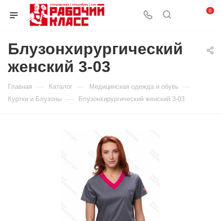
0
Блузонхирургический
женский 3-03
—
—
—
Главная
Каталог
Медицинская одежда и обувь
—
Куртки и Блузоны
Блузонхирургический женский 3-03